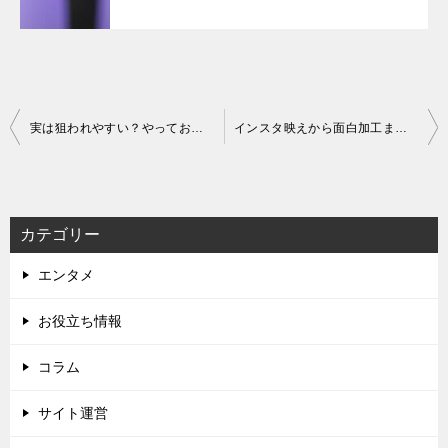
投
実は狙われやすい？やっておくべきWordPressのセキュリティ対策5つ
インスタ映えから面白加工まで！おすすめ写真加工アプリ10選
稿
ナ
ビ
カテゴリー
ゲ
エンタメ
ー
シ
お役立ち情報
ョ
コラム
ン
サイト運営