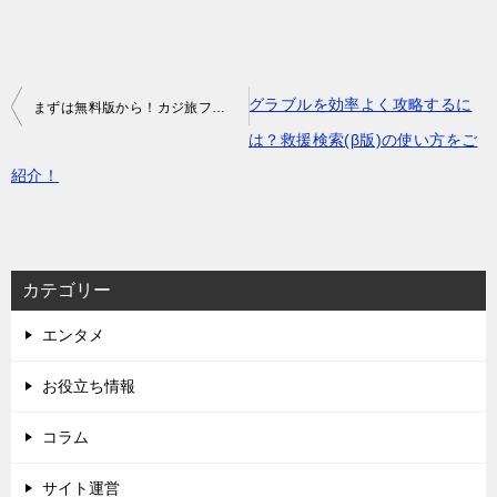
投
グラブルを効率よく攻略するに
まずは無料版から！カジ旅フリーで始めるオンラインカジノの魅力とは？
稿
は？救援検索(β版)の使い方をご
ナ
紹介！
ビ
ゲ
ー
カテゴリー
シ
エンタメ
ョ
ン
お役立ち情報
コラム
サイト運営