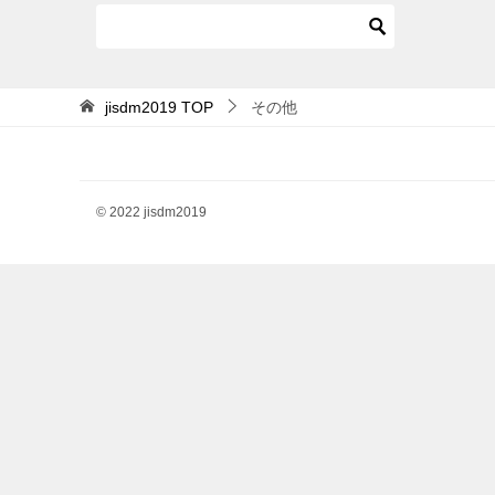
jisdm2019
TOP
その他
© 2022 jisdm2019