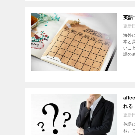
英語
更新
海外
本と
いこ
語の表
af
れる
更新
英語に
ね。こ