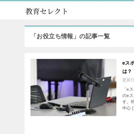
「お役立ち情報」の記事一覧
eス
は？
更新
「e
のe
す。
中心 [