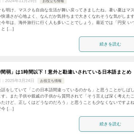
日：
2024年11月29日
お役立ち情報
ナも明け、マスクも自由な生活が舞い戻ってきましたね。暑い夏はマ
い快適さが心地よく、なんだか気持ちまで大きくなれそうな気がしま
な今年は、海外旅行に行く人も多いことでしょう。最近では「円安 い
と […]
続きを読む
時間弱」は1時間以下！意外と勘違いされている日本語まとめ
日：
2025年3月24日
お役立ち情報
会話をしていて「この日本語間違っているのかも」と思うことがしば
ます。また子供や親戚の子供から質問されて「そう言えば深く考えた
ったけど、正しくはどうなのだろう」と思うことも少なくないですよ
今 […]
続きを読む