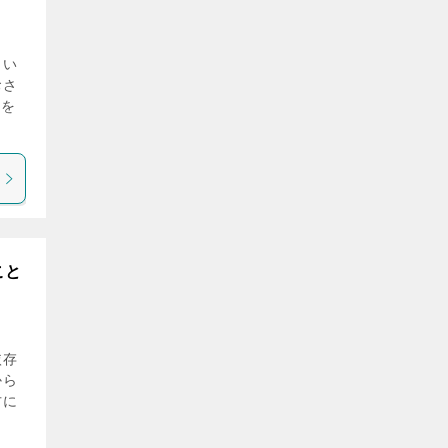
もい
おさ
カを
こと
依存
から
方に