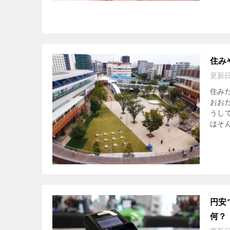
住み
更新
住み
おお
うし
はそん
円安
何？