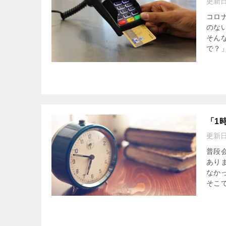
更新
コロ
のな
そん
で？」
「1
更新
普段
あり
なか
そこで