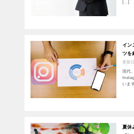
[…]
イン
ツを
更新
現代
Ins
いま
夏休