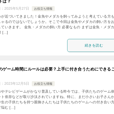
トは？
日：
2025年5月27日
お役立ち情報
みが近づいてきました！金魚やメダカを飼ってみようと考えている方
しゃるのではないでしょうか。そこで今回は金魚やメダカの飼い方を
していきます。 金魚・メダカの飼い方 必要なもの まずは金魚・メダ
 […]
続きを読む
のゲーム時間にルールは必要？上手に付き合うためにできる
日：
2023年12月5日
お役立ち情報
ホやテレビゲームがかなり普及している昨今では、子供たちのゲーム
ット依存などが取り沙汰されていますね。特に、まだ小さいお子さん
学生の子供たちを持つ親御さんたちは子供たちのゲームへの付き合い
悩む […]