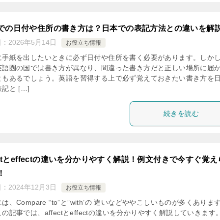
での日付や住所の書き方は？日本での表記方法との違いを解
日：
2026年5月14日
お役立ち情報
に手紙を出したいときに必ず日付や住所を書く必要があります。しか
英語圏の国では書き方が異なり、間違った書き方だと正しい場所に届
ともあるでしょう。英語を習得する上で必ず覚えておきたい書き方を
記と […]
続きを読む
fectとeffectの違いを分かりやすく解説！例文付きで今すぐ覚え
！
日：
2024年12月3日
お役立ち情報
は、Compare “to”と”with’の 違いなどややこしいものが多くありま
の記事では、affectとeffectの違いを分かりやすく解説していきます