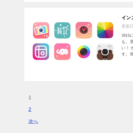
イン
更新
SN
も、
い！
す。簡
1
2
次へ