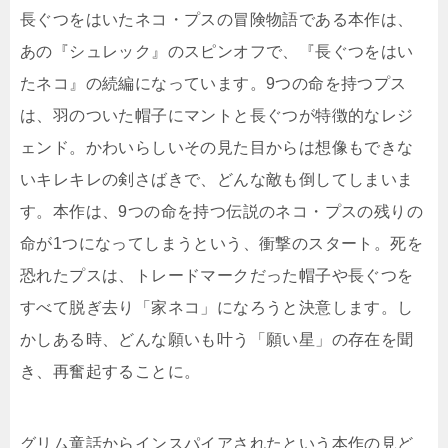
長ぐつをはいたネコ・プスの冒険物語である本作は、
あの『シュレック』のスピンオフで、『長ぐつをはい
たネコ』の続編になっています。9つの命を持つプス
は、羽のついた帽子にマントと長ぐつが特徴的なレジ
ェンド。かわいらしいその見た目からは想像もできな
いキレキレの剣さばきで、どんな敵も倒してしまいま
す。本作は、9つの命を持つ伝説のネコ・プスの残りの
命が1つになってしまうという、衝撃のスタート。死を
恐れたプスは、トレードマークだった帽子や長ぐつを
すべて脱ぎ去り「家ネコ」になろうと決意します。し
かしある時、どんな願いも叶う「願い星」の存在を聞
き、再奮起することに。
グリム童話からインスパイアされたという本作の見ど