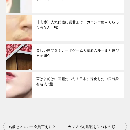
【悲惨】人気低迷に謝罪まで…ガーシー砲をくらっ
た有名人10選
楽しい時間を！カードゲーム大富豪のルールと遊び
方を紹介
実は以前は中国籍だった！日本に帰化した中国出身
有名人7選
投
名前とメンバー全員言える？「EXILE TRIBE」グループまとめ
カジノで心理戦を学べる？ 頭を使うカジノゲーム3選