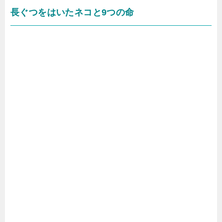
長ぐつをはいたネコと9つの命